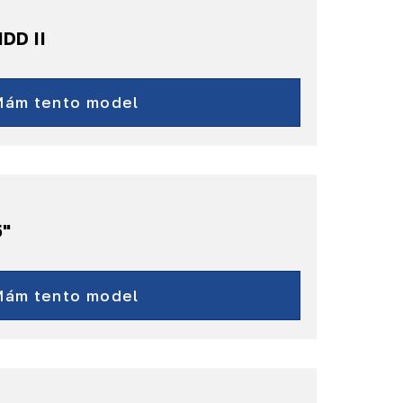
HDD II
AirCross
C-Crosser
Mám tento model
a další...
5"
Jumper
a další...
Mám tento model