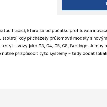
hatou tradicí, která se od počátku profilovala inov
0. století, kdy přicházely průlomové modely s novým
 styl – vozy jako C3, C4, C5, C8, Berlingo, Jumpy a 
o nutné přizpůsobit tyto systémy – tedy dodat lokali