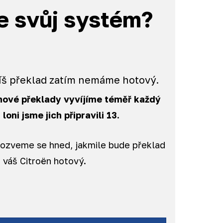
e svůj systém?
píš překlad zatím nemáme hotový.
 nové překlady vyvíjíme téměř každý
loni jsme jich připravili 13.
ozveme se hned, jakmile bude překlad
 váš Citroën hotový.