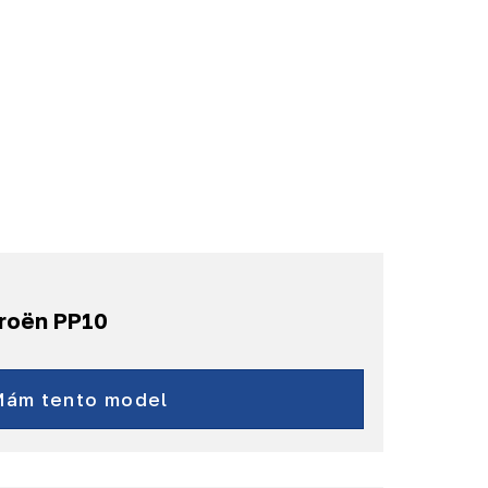
troën PP10
Jumper
ë-Jumper
Mám tento model
a další