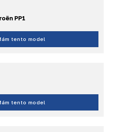
troën PP1
Jumper
a další...
Mám tento model
C3, C4,
C5, C6,
Mám tento model
C8, DS3,
Berlingo, Jumpy
a další...