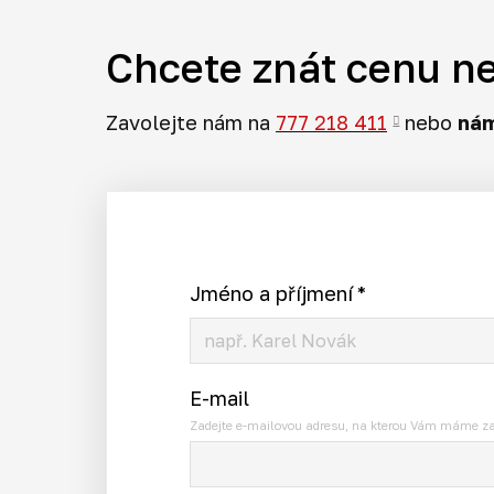
Chcete znát cenu n
Zavolejte nám na
777 218 411
nebo
nám
Jméno a příjmení
*
E-mail
Zadejte e-mailovou adresu, na kterou Vám máme za