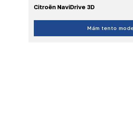
Citroën NaviDrive 3D
C5
a další...
Mám tento mode