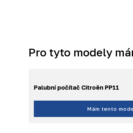
Pro tyto modely má
Palubní počítač Citroën PP11
Jumper
ë-Jumper
Mám tento mode
a další