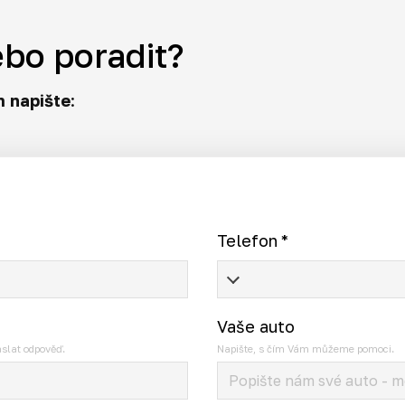
ebo poradit?
 napište
:
Telefon
*
Vaše auto
slat odpověď.
Napište, s čím Vám můžeme pomoci.