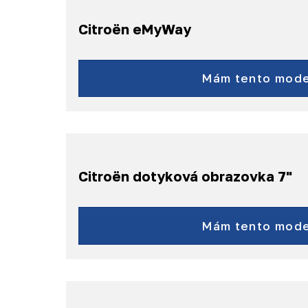
Citroën eMyWay
C3, C4,
C5, C8,
Mám tento mode
DS3, DS4,
DS5, Berlingo,
Jumpy
a další...
Citroën dotyková obrazovka 7"
C4 Picasso
C4 SpaceTourer
Mám tento mode
a další...