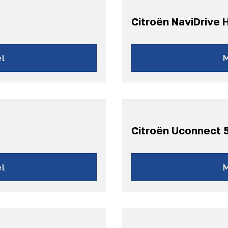
Citroën NaviDrive 
l
Citroën Uconnect 
l