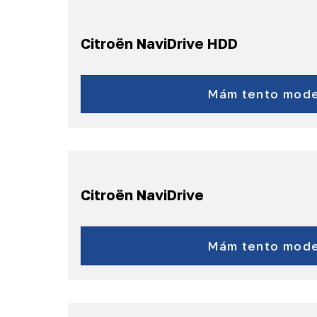
Citroën NaviDrive HDD
AirCross
C-Crosser
Mám tento mode
a další...
Citroën NaviDrive
C4, C4 Picasso,
C5, C6,
Mám tento mode
C8, Jumpy,
Jumper
a další...