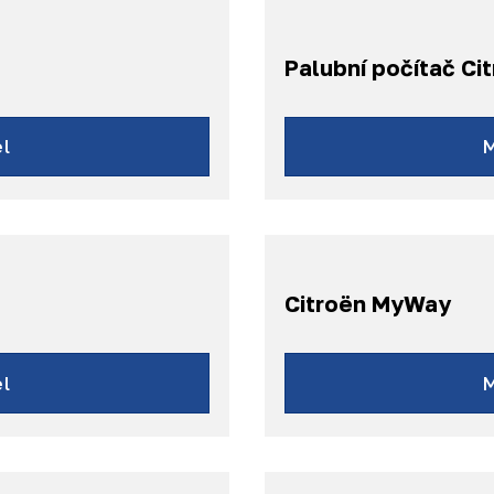
Palubní počítač Ci
l
Citroën MyWay
l