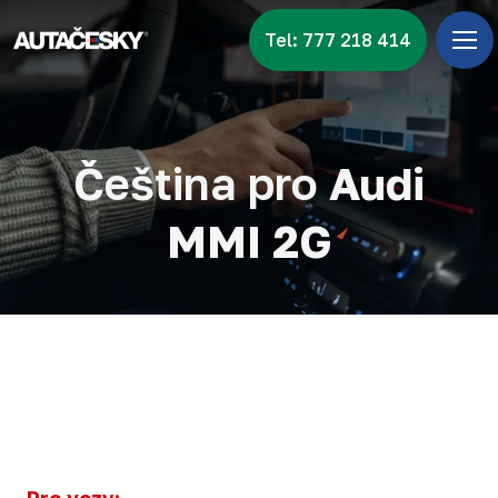
Tel: 777 218 414
Úv
Menu
Zna
Čeština pro
Audi
Vid
MMI 2G
Nov
Kon