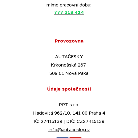
mimo pracovní dobu:
777 218 414
Provozovna
AUTAČESKY
Krkonošská 267
509 01 Nová Paka
Údaje společnosti
RRT s.r.o.
Hadovitá 962/10, 141 00 Praha 4
IČ: 27415139 | DIČ: CZ27415139
info@autacesky.cz