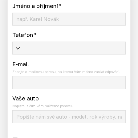
Jméno a příjmení
*
Telefon
*
E-mail
Zadejte e-mailovou adresu, na kterou Vám máme zaslat odpověď.
Vaše auto
Napište, s čím Vám můžeme pomoci.