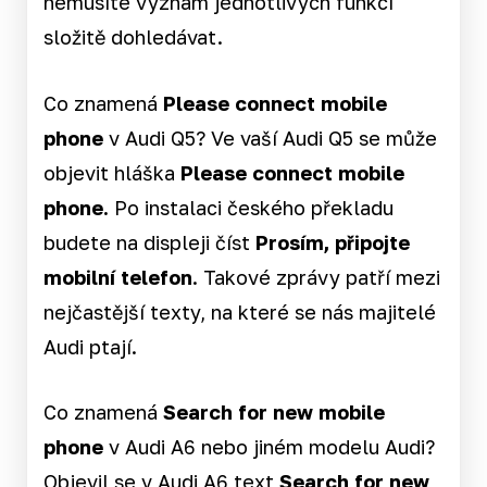
nemusíte význam jednotlivých funkcí
složitě dohledávat.
Co znamená
Please connect mobile
phone
v Audi Q5? Ve vaší Audi Q5 se může
objevit hláška
Please connect mobile
phone.
Po instalaci českého překladu
budete na displeji číst
Prosím, připojte
mobilní telefon
. Takové zprávy patří mezi
nejčastější texty, na které se nás majitelé
Audi ptají.
Co znamená
Search for new mobile
phone
v Audi A6 nebo jiném modelu Audi?
Objevil se v Audi A6 text
Search for new