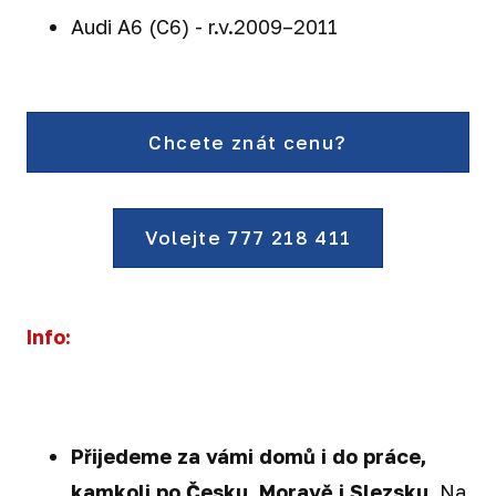
Audi A6 (C6) - r.v.2009–2011
Chcete znát cenu?
Volejte 777 218 411
Info:
Přijedeme za vámi domů i do práce,
kamkoli po Česku, Moravě i Slezsku.
Na