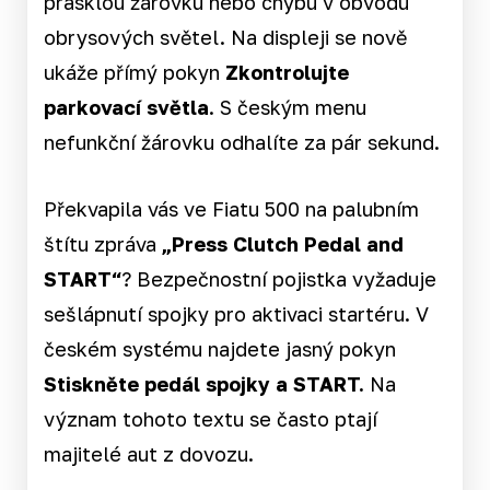
prasklou žárovku nebo chybu v obvodu
obrysových světel. Na displeji se nově
ukáže přímý pokyn
Zkontrolujte
parkovací světla
. S českým menu
nefunkční žárovku odhalíte za pár sekund.
Překvapila vás ve Fiatu 500 na palubním
štítu zpráva
„Press Clutch Pedal and
START“
? Bezpečnostní pojistka vyžaduje
sešlápnutí spojky pro aktivaci startéru. V
českém systému najdete jasný pokyn
Stiskněte pedál spojky a START.
Na
význam tohoto textu se často ptají
majitelé aut z dovozu.