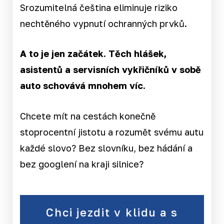
Srozumitelná čeština eliminuje riziko
nechtěného vypnutí ochranných prvků.
A to je jen začátek. Těch hlášek,
asistentů a servisních vykřičníků v sobě
auto schovává mnohem víc.
Chcete mít na cestách konečně
stoprocentní jistotu a rozumět svému autu
každé slovo? Bez slovníku, bez hádání a
bez googlení na kraji silnice?
Chci jezdit v klidu a s