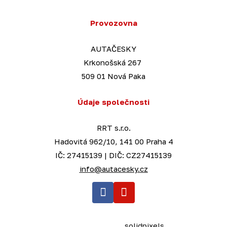
Provozovna
AUTAČESKY
Krkonošská 267
509 01 Nová Paka
Údaje společnosti
RRT s.r.o.
Hadovitá 962/10, 141 00 Praha 4
IČ: 27415139 | DIČ: CZ27415139
info@autacesky.cz
Te
This web runs on
solidpixels.