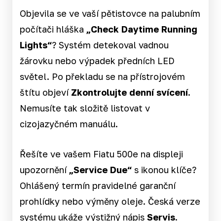
Objevila se ve vaší pětistovce na palubním
počítači hláška
„Check Daytime Running
Lights“
? Systém detekoval vadnou
žárovku nebo výpadek předních LED
světel. Po překladu se na přístrojovém
štítu objeví
Zkontrolujte denní svícení.
Nemusíte tak složitě listovat v
cizojazyčném manuálu.
Řešíte ve vašem Fiatu 500e na displeji
upozornění
„Service Due“
s ikonou klíče?
Ohlášený termín pravidelné garanční
prohlídky nebo výměny oleje. Česká verze
systému ukáže výstižný nápis
Servis
.