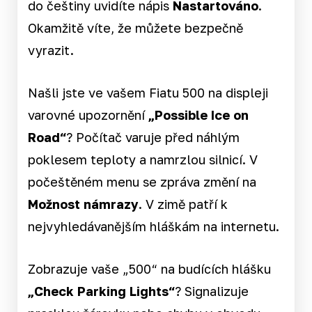
do češtiny uvidíte nápis
Nastartováno
.
Okamžitě víte, že můžete bezpečně
vyrazit.
Našli jste ve vašem Fiatu 500 na displeji
varovné upozornění
„Possible Ice on
Road“
? Počítač varuje před náhlým
poklesem teploty a namrzlou silnicí. V
počeštěném menu se zpráva změní na
Možnost námrazy
. V zimě patří k
nejvyhledávanějším hláškám na internetu.
Zobrazuje vaše „500“ na budících hlášku
„Check Parking Lights“
? Signalizuje