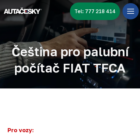
Tel: 777 218 414
Úv
Menu
Zna
Čeština pro palubní
Vid
počítač FIAT TFCA
Nov
Kon
Pro vozy: