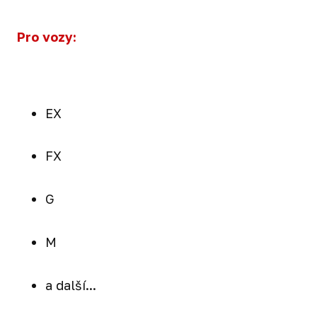
Pro vozy:
EX
FX
G
M
a další...