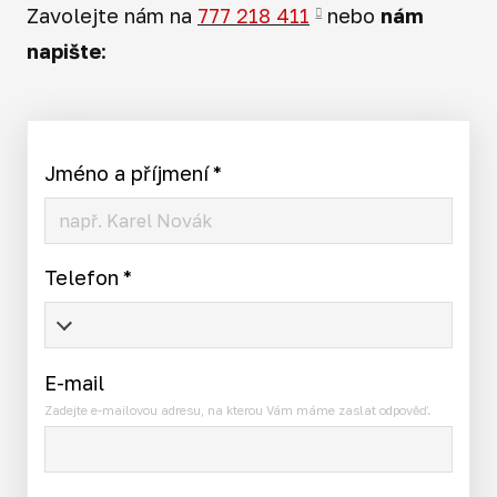
Zavolejte nám na
777 218 411
nebo
nám
napište
:
Jméno a příjmení
*
Telefon
*
E-mail
Zadejte e-mailovou adresu, na kterou Vám máme zaslat odpověď.