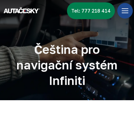
Tel: 777 218 414
Úv
Menu
Zna
Čeština pro
Vid
navigační systém
Nov
Infiniti
Kon