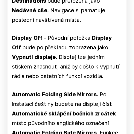
Destinations
bude přeložena jako
Nedávné cíle
. Navigace si pamatuje
poslední navštívená místa.
Display Off
- Původní položka
Display
Off
bude po překladu zobrazena jako
Vypnutí displeje
. Displej lze jedním
stiskem zhasnout, aniž by došlo k vypnutí
rádia nebo ostatních funkcí vozidla.
Automatic Folding Side Mirrors.
Po
instalaci češtiny budete na displeji číst
Automatické sklápění bočních zrcátek
místo původního anglického označení
Automatic Folding Side Mirrors
. Funkce