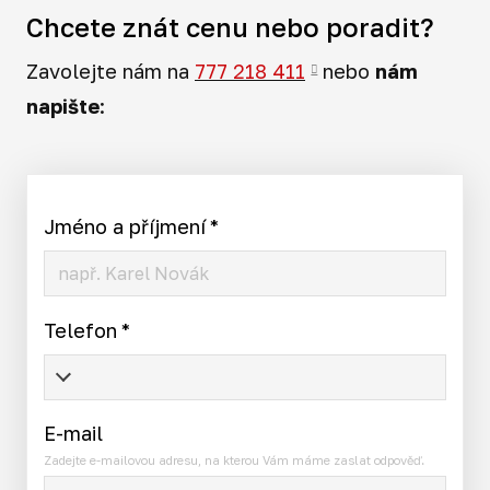
Chcete znát cenu nebo poradit?
Zavolejte nám na
777 218 411
nebo
nám
napište
:
Jméno a příjmení
*
Telefon
*
E-mail
Zadejte e-mailovou adresu, na kterou Vám máme zaslat odpověď.