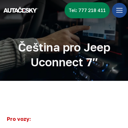
Tel: 777 218 411
Úv
Menu
Zna
Čeština pro Jeep
Vid
Uconnect 7″
Nov
Kon
Pro vozy: