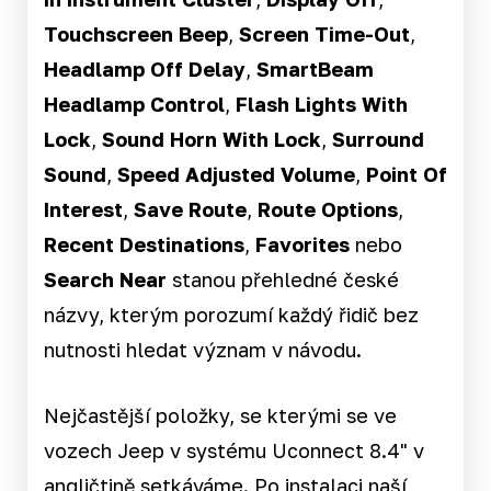
Touchscreen Beep
,
Screen Time-Out
,
Headlamp Off Delay
,
SmartBeam
Headlamp Control
,
Flash Lights With
Lock
,
Sound Horn With Lock
,
Surround
Sound
,
Speed Adjusted Volume
,
Point Of
Interest
,
Save Route
,
Route Options
,
Recent Destinations
,
Favorites
nebo
Search Near
stanou přehledné české
názvy, kterým porozumí každý řidič bez
nutnosti hledat význam v návodu.
Nejčastější položky, se kterými se ve
vozech Jeep v systému Uconnect 8.4" v
angličtině setkáváme. Po instalaci naší