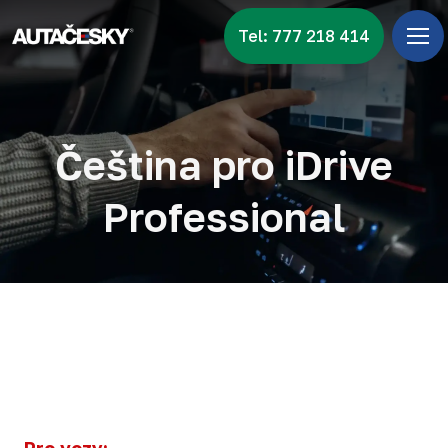
Tel: 777 218 414
Úv
Menu
Zna
Čeština pro iDrive
Vid
Professional
Nov
Kon