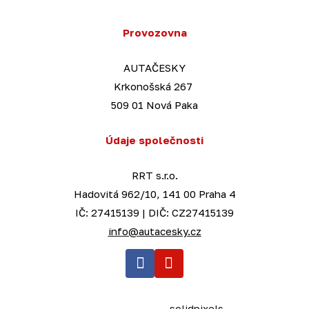
Provozovna
AUTAČESKY
Krkonošská 267
509 01 Nová Paka
Údaje společnosti
RRT s.r.o.
Hadovitá 962/10, 141 00 Praha 4
IČ: 27415139 | DIČ: CZ27415139
info@autacesky.cz
Te
This web runs on
solidpixels.