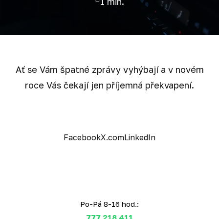
1 min.
Ať se Vám špatné zprávy vyhýbají a v novém
roce Vás čekají jen příjemná překvapení.
Facebook
X.com
LinkedIn
Po-Pá 8-16 hod.:
777 218 411