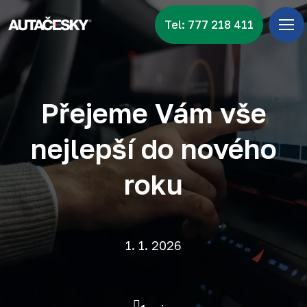
Tel: 777 218 411
Úv
Menu
Zna
Přejeme Vám vše
Vid
nejlepší do nového
Nov
roku
Kon
1. 1. 2026