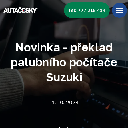
Tel: 777 218 414
Úv
Menu
Zna
Novinka - překlad
Vid
palubního počítače
Nov
Suzuki
Kon
11. 10. 2024