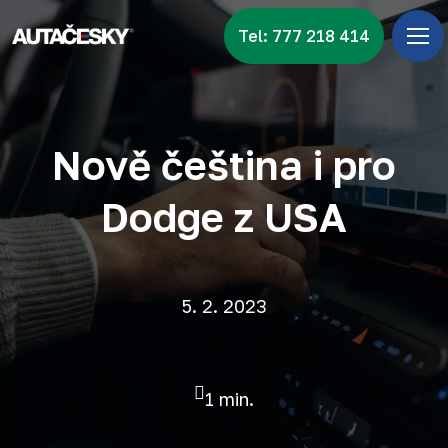
Tel: 777 218 414
Úv
Menu
Zna
Nově čeština i pro
Vid
Dodge z USA
Nov
Kon
5. 2. 2023
1 min.