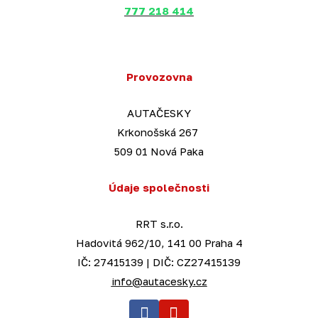
777 218 414
Provozovna
AUTAČESKY
Krkonošská 267
509 01 Nová Paka
Údaje společnosti
RRT s.r.o.
Hadovitá 962/10, 141 00 Praha 4
IČ: 27415139 | DIČ: CZ27415139
info@autacesky.cz