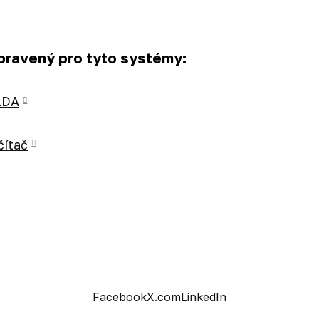
ipravený pro tyto systémy:
SLDA
čítač
Facebook
X.com
LinkedIn