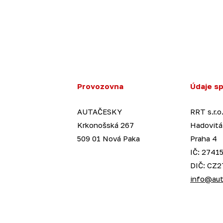
Provozovna
Údaje s
AUTAČESKY
RRT s.r.o
Krkonošská 267
Hadovitá
509 01 Nová Paka
Praha 4
IČ: 27415
DIČ: CZ
info@aut
izpůsobený obsah nebo reklamu a mohli anonymně
é sdílíme se svými partnery pro sociální média, inzerci a