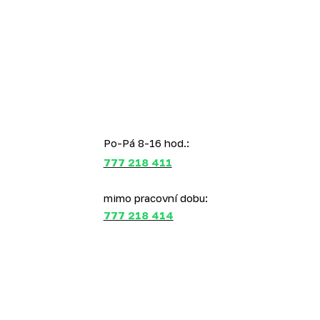
Po-Pá 8-16 hod.:
777 218 411
mimo pracovní dobu:
777 218 414
Abychom vám usnadnili procházení stránek, nabídli př
This web runs on
solidpixels.
analyzovat návštěvnost, využíváme soubory cookies, kter