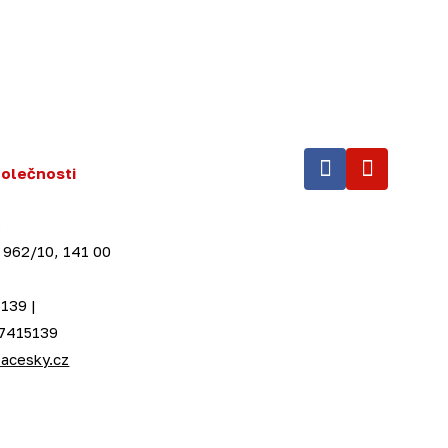
polečnosti
.
 962/10, 141 00
139 |
27415139
acesky.cz