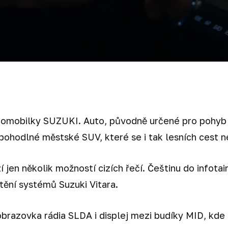
omobilky SUZUKI. Auto, původně určené pro pohyb v
 pohodlné městské SUV, které se i tak lesních cest n
zí jen několik možností cizích řečí. Češtinu do infot
ění systémů Suzuki Vitara.
obrazovka rádia SLDA i displej mezi budíky MID, kde 